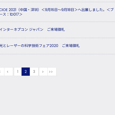
CIOE 2021（中国・深圳）＜9月16日～9月18日＞へ出展しました。＜ブ
ース：1D017＞
インターネプコン ジャパン ご来場御礼
光とレーザーの科学技術フェア2020 ご来場御礼
最初
前
1
2
3
次
最後