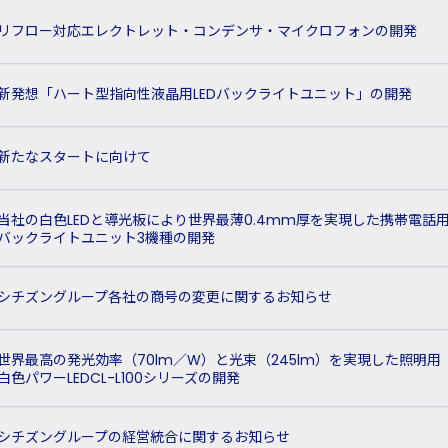
リフロー対応エレクトレット・コンデンサ・マイクロフォンの開発
新発想「ハート型指向性液晶用LEDバックライトユニット」の開発
新たなスタートに向けて
当社の白色LEDと導光板により世界最薄0.4mm厚を実現した携帯電話
バックライトユニット3機種の開発
シチズングループ各社の商号の変更に関するお知らせ
世界最高の発光効率（70lm／W）と光束（245lm）を実現した照明用
白色パワーLEDCL-L100シリーズの開発
シチズングループの経営統合に関するお知らせ