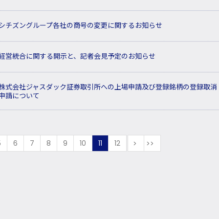
シチズングループ各社の商号の変更に関するお知らせ
経営統合に関する開示と、記者会見予定のお知らせ
株式会社ジャスダック証券取引所への上場申請及び登録銘柄の登録取消
申請について
5
6
7
8
9
10
11
12
次
最後