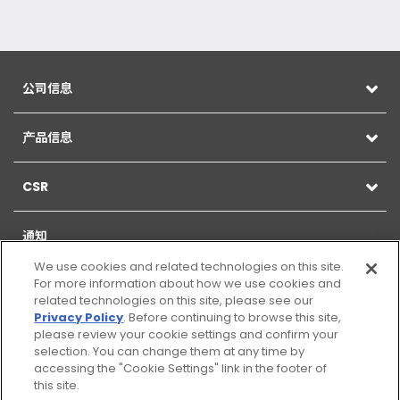
公司信息
产品信息
CSR
通知
We use cookies and related technologies on this site.
For more information about how we use cookies and
related technologies on this site, please see our
Privacy Policy
. Before continuing to browse this site,
网站地图
please review your cookie settings and confirm your
selection. You can change them at any time by
网页的使用
accessing the "Cookie Settings" link in the footer of
this site.