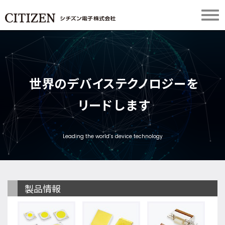
世
界
の
デ
バ
イ
ス
テ
ク
ノ
ロ
ジ
ー
を
リ
ー
ド
し
ま
す
Leading the world’s device technology
製品情報