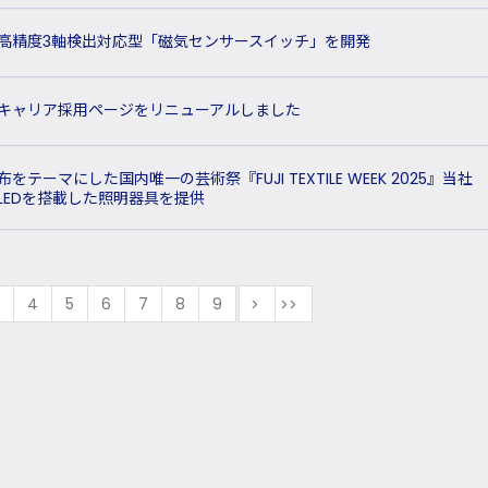
高精度3軸検出対応型「磁気センサースイッチ」を開発
キャリア採用ページをリニューアルしました
布をテーマにした国内唯一の芸術祭『FUJI TEXTILE WEEK 2025』当社
LEDを搭載した照明器具を提供
3
4
5
6
7
8
9
次
最後