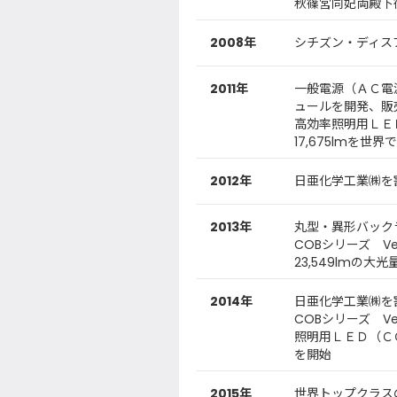
秋篠宮同妃両殿下
2008年
シチズン・ディス
2011年
一般電源（ＡＣ電
ュールを開発、販
高効率照明用ＬＥ
17,675lmを世
2012年
日亜化学工業㈱を
2013年
丸型・異形バック
COBシリーズ V
23,549lmの大
2014年
日亜化学工業㈱を
COBシリーズ V
照明用ＬＥＤ（ＣＯＢシリ
を開始
2015年
世界トップクラス