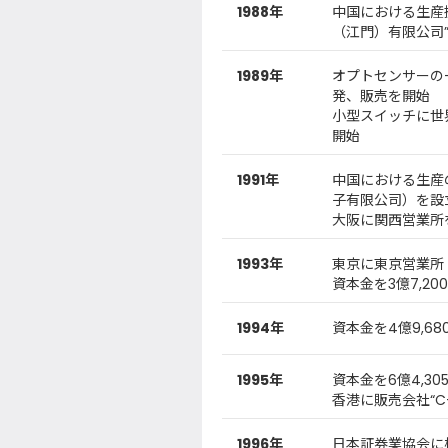
1988年
中国における生産拠点とし
（江門）有限公司
1989年
オプトセンサーの一
発、販売を開始
小型スイッチに世
開始
1991年
中国における生産の管理
子有限公司）を設
大阪に関西営業所
1993年
東京に東京営業所
資本金を3億7,2
1994年
資本金を4億9,6
1995年
資本金を6億4,3
香港に販売会社“C-E
1996年
日本証券業協会に株