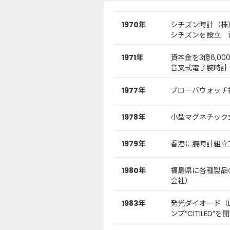
1970年
シチズン時計（株
シチズンを設立 資
1971年
資本金を3億6,0
音叉式電子腕時計（
1977年
ブローバウォッチ
1978年
小型マグネチック式
1979年
香港に腕時計組立工場“
1980年
福島県に各種製品
会社）
1983年
発光ダイオード（L
ンプ“CITILED