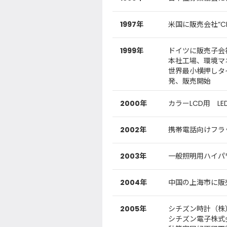
1997年
米国に販売会社“CEC
1999年
ドイツに販売子会社“C
本社工場、環境マネジ
世界最小横押しタイ
発、販売開始
2000年
カラーLCD用 
2002年
携帯電話向けフラッシ
2003年
一般照明用ハイパワ
2004年
中国の上海市に販
2005年
シチズン時計（株
シチズン電子株式