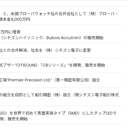
）と、米国ブローバウォッチ社の合弁会社として（株）ブローバ・
本金9,000万円
00万円に増資
シチズンハイソニック、Bulova Accutron）の販売開始
社との合弁解消、社名を（株）シチズン電子に変更
ブザー“CITISOUND 「CBシリーズ」”を開発、販売を開始
Premier Precision Ltd.”（第一精密有限公司）設立
の組立を目的として船引精密（株）設立（現シチズン電子船引株式
ED）を世界で初めて表面実装タイプ（SMD）にしたチップLEDラ
”を開発、販売を開始