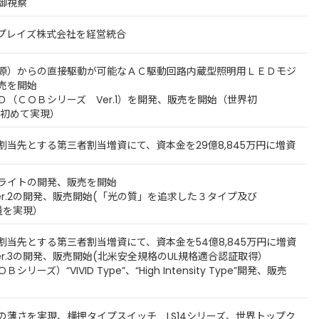
御視察
プレイズ株式会社を経営統合
源）からの直接駆動が可能なＡＣ駆動回路内蔵型照明用ＬＥＤモジ
売を開始
Ｄ（ＣＯＢシリーズ Ver.1）を開発、販売を開始（世界初
界で初めて実現）
割当先とする第三者割当増資にて、資本金を29億8,845万円に増資
ライトの開発、販売を開始
er.2の開発、販売開始(「光の質」を追求した３タイプ及び
光量を実現）
割当先とする第三者割当増資にて、資本金を54億8,845万円に増資
er.3の開発、販売開始(北米安全規格のUL規格適合認証取得）
ーズ）“VIVID Type”、“High Intensity Type”開発、販売
の薄さを実現、横押タイプスイッチ LS14シリーズ、世界トップク