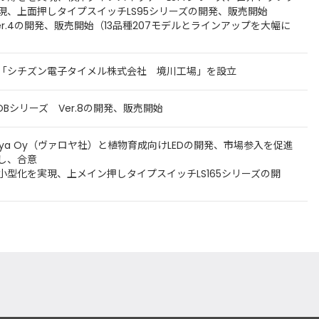
現、上面押しタイプスイッチLS95シリーズの開発、販売開始
er.4の開発、販売開始（13品種207モデルとラインアップを大幅に
「シチズン電子タイメル株式会社 境川工場」を設立
Bシリーズ Ver.8の開発、販売開始
oya Oy（ヴァロヤ社）と植物育成向けLEDの開発、市場参入を促進
し、合意
小型化を実現、上メイン押しタイプスイッチLS165シリーズの開