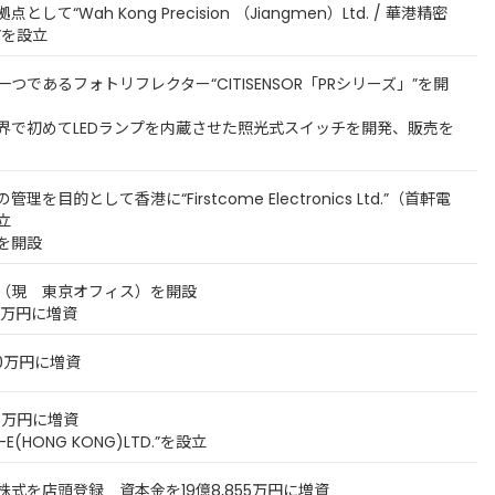
て“Wah Kong Precision （Jiangmen）Ltd. / 華港精密
”を設立
つであるフォトリフレクター“CITISENSOR「PRシリーズ」”を開
界で初めてLEDランプを内蔵させた照光式スイッチを開発、販売を
を目的として香港に“Firstcome Electronics Ltd.”（首軒電
立
を開設
（現 東京オフィス）を開設
00万円に増資
80万円に増資
05万円に増資
(HONG KONG)LTD.”を設立
式を店頭登録 資本金を19億8,855万円に増資