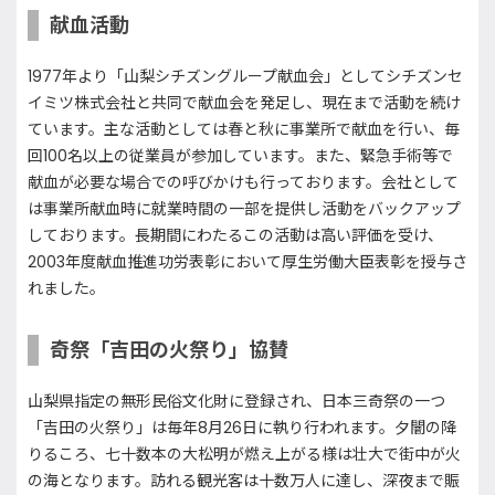
献血活動
1977年より「山梨シチズングループ献血会」としてシチズンセ
イミツ株式会社と共同で献血会を発足し、現在まで活動を続け
ています。主な活動としては春と秋に事業所で献血を行い、毎
回100名以上の従業員が参加しています。また、緊急手術等で
献血が必要な場合での呼びかけも行っております。会社として
は事業所献血時に就業時間の一部を提供し活動をバックアップ
しております。長期間にわたるこの活動は高い評価を受け、
2003年度献血推進功労表彰において厚生労働大臣表彰を授与さ
れました。
奇祭「吉田の火祭り」協賛
山梨県指定の無形民俗文化財に登録され、日本三奇祭の一つ
「吉田の火祭り」は毎年8月26日に執り行われます。夕闇の降
りるころ、七十数本の大松明が燃え上がる様は壮大で街中が火
の海となります。訪れる観光客は十数万人に達し、深夜まで賑