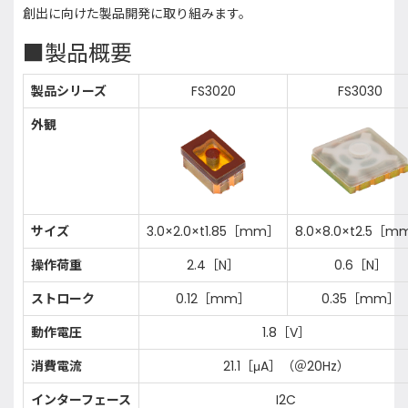
創出に向けた製品開発に取り組みます。
■製品概要
製品シリーズ
FS3020
FS3030
外観
サイズ
3.0×2.0×t1.85［mm］
8.0×8.0×t2.5［
操作荷重
2.4［N］
0.6［N］
ストローク
0.12［mm］
0.35［mm］
動作電圧
1.8［V］
消費電流
21.1［μA］（＠20Hz）
インターフェース
I2C