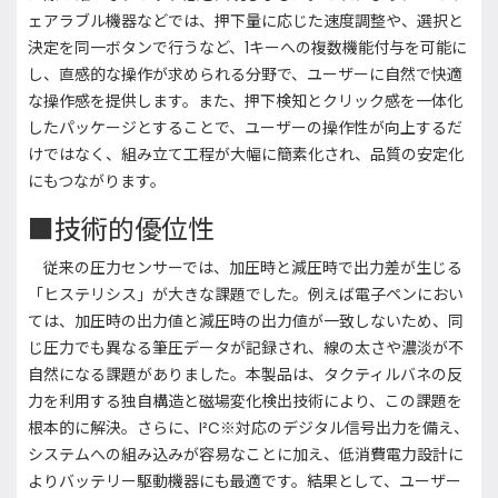
ェアラブル機器などでは、押下量に応じた速度調整や、選択と
決定を同一ボタンで行うなど、1キーへの複数機能付与を可能に
し、直感的な操作が求められる分野で、ユーザーに自然で快適
な操作感を提供します。また、押下検知とクリック感を一体化
したパッケージとすることで、ユーザーの操作性が向上するだ
けではなく、組み立て工程が大幅に簡素化され、品質の安定化
にもつながります。
■技術的優位性
従来の圧力センサーでは、加圧時と減圧時で出力差が生じる
「ヒステリシス」が大きな課題でした。例えば電子ペンにおい
ては、加圧時の出力値と減圧時の出力値が一致しないため、同
じ圧力でも異なる筆圧データが記録され、線の太さや濃淡が不
自然になる課題がありました。本製品は、タクティルバネの反
力を利用する独自構造と磁場変化検出技術により、この課題を
根本的に解決。さらに、I²C※対応のデジタル信号出力を備え、
システムへの組み込みが容易なことに加え、低消費電力設計に
よりバッテリー駆動機器にも最適です。結果として、ユーザー