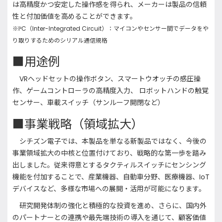
は高精度かつ安定した操作感を得られ、メーカーは製品の信頼
性と付加価値を高めることができます。
※I²C（Inter-Integrated Circuit）：マイコンやセンサー間でデータをや
り取りするためのシリアル通信規格
■用途例
VRヘッドセットの操作ボタン、スマートウオッチの感圧操
作、ゲームコントローラの高精度入力、 ロボットハンドの触覚
センサー、車載スイッチ（サンルーフ開閉など）
■事業戦略（領域拡大）
シチズン電子では、本製品を単なる新製品ではなく、今後の
事業領域拡大の中核と位置付けており、戦略的な第一歩を踏み
出しました。従来得意とするタクティルスイッチにセンシング
機能を付加することで、産業機器、自動車分野、医療機器、IoT
デバイスなど、多様な市場への展開・活用が可能になります。
研究開発体制の強化と積極的な投資を進め、さらに、国内外
のパートナーとの連携や最先端技術の導入を通じて、顧客価値