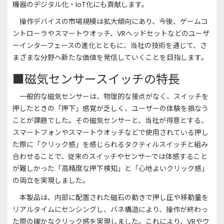
機器のデジタル化・IoT化にも貢献します。
操作デバイスの市場規模は拡大傾向にあり、今後、ゲームコ
ントローラやスマートウオッチ、VRヘッドセットなどのユーザ
ーインターフェースの進化とともに、当社の技術を通じて、さ
まざまな分野へ新たな価値を発信していくことを目指します。
■磁気センサースイッチの特長
一般的な磁気センサーは、物理的な接点がなく、スイッチを
押したときの「押下」感覚が乏しく、ユーザーの体験を損なう
ことが課題でした。その磁気センサーと、当社が得意とする、
スマートフォンやスマートウオッチなどで使用されている押し
た際に「クリック感」を感じられるタクティルスイッチと組み
合わせることで、従来のスイッチやセンサーでは体感すること
が難しかった「高精度な押下検知」と「心地よいクリック感」
の両立を実現しました。
本製品は、内部に配置された磁石の動きで押し圧や移動量を
リアルタイムにセンシングし、バネ構造により、操作が終わっ
た際の確かなクリック感を実現しました。これにより、VRやウ