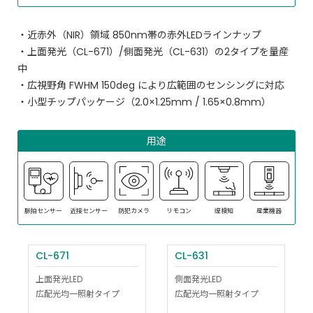
・近赤外（NIR）領域 850nm帯の赤外LEDラインナップ
・上面発光（CL-671）/側面発光（CL-631）の2タイプを量産
中
・広視野角 FWHM 150deg により広範囲のセンシングに対応
・小型チップパッケージ（2.0×1.25mm / 1.65×0.8mm）
用途
脈拍センサー
近接センサー
防犯カメラ
リモコン
煙検知
産業機器
CL-671
CL-631
上面発光LED
側面発光LED
広配光均一照射タイプ
広配光均一照射タイプ