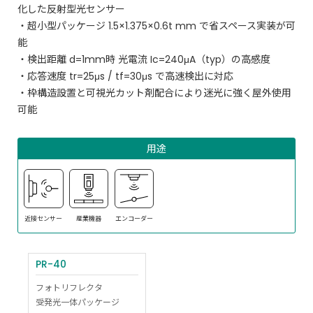
化した反射型光センサー
・超小型パッケージ 1.5×1.375×0.6t mm で省スペース実装が可
能
・検出距離 d=1mm時 光電流 Ic=240μA（typ）の高感度
・応答速度 tr=25μs / tf=30μs で高速検出に対応
・枠構造設置と可視光カット剤配合により迷光に強く屋外使用
可能
用途
近接センサー
産業機器
エンコーダー
PR-40
フォトリフレクタ
受発光一体パッケージ