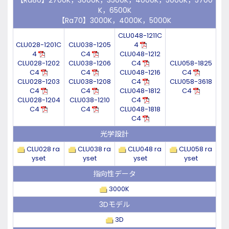
【Ra80】2700K，3000K，3500K，4000K，5000K，5700
K，6500K
【Ra70】3000K，4000K，5000K
CLU048-1211C
CLU028-1201C
CLU038-1205
4
4
C4
CLU048-1212
CLU028-1202
CLU038-1206
C4
CLU058-1825
C4
C4
CLU048-1216
C4
CLU028-1203
CLU038-1208
C4
CLU058-3618
C4
C4
CLU048-1812
C4
CLU028-1204
CLU038-1210
C4
C4
C4
CLU048-1818
C4
光学設計
CLU028 ra
CLU038 ra
CLU048 ra
CLU058 ra
yset
yset
yset
yset
指向性データ
3000K
3Dモデル
3D