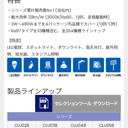
特長
・シリーズ累計販売数No.1 (当社内)
・最大効率 131lm/W (3000K/Ra90、Tj85、定格駆動時)
・3W～480Wまでを4パッケージ15品種でカバー (Tj85℃時)
・Ra97タイプを33機種含む、全264機種ラインナップ
【用途】
LED電球、スポットライト、ダウンライト、高天井灯、屋外照
明、投光器、スタジアム照明
製品ラインアップ
シリーズ
CLU028
CLU038
CLU048
CLU058