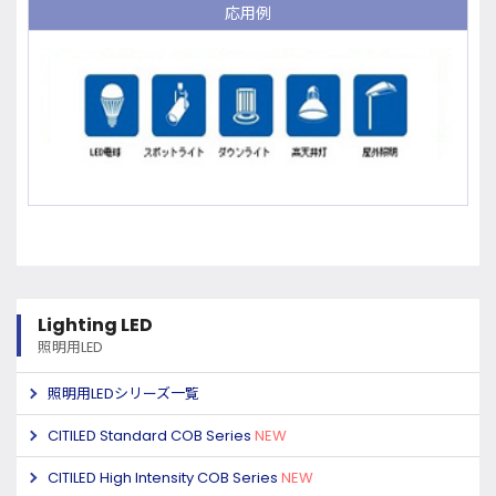
応用例
Lighting LED
照明用LED
照明用LEDシリーズ一覧
CITILED Standard COB Series
NEW
CITILED High Intensity COB Series
NEW