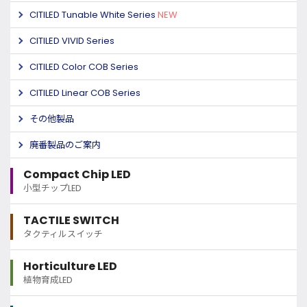
CITILED Tunable White Series
NEW
CITILED VIVID Series
CITILED Color COB Series
CITILED Linear COB Series
その他製品
廃番製品のご案内
Compact Chip LED
小型チップLED
TACTILE SWITCH
タクティルスイッチ
Horticulture LED
植物育成LED