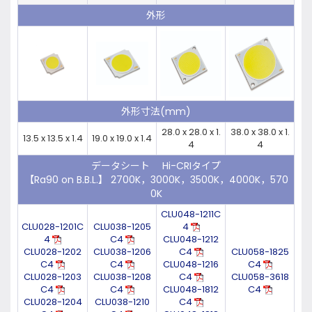
外形
外形寸法(mm)
28.0 x 28.0 x 1.
38.0 x 38.0 x 1.
13.5 x 13.5 x 1.4
19.0 x 19.0 x 1.4
4
4
データシート Hi-CRIタイプ
【Ra90 on B.B.L.】 2700K，3000K，3500K，4000K，570
0K
CLU048-1211C
CLU028-1201C
CLU038-1205
4
4
C4
CLU048-1212
CLU028-1202
CLU038-1206
C4
CLU058-1825
C4
C4
CLU048-1216
C4
CLU028-1203
CLU038-1208
C4
CLU058-3618
C4
C4
CLU048-1812
C4
CLU028-1204
CLU038-1210
C4