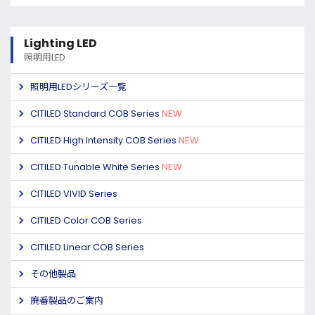
Lighting LED
照明用LED
照明用LEDシリーズ一覧
CITILED Standard COB Series
NEW
CITILED High Intensity COB Series
NEW
CITILED Tunable White Series
NEW
CITILED VIVID Series
CITILED Color COB Series
CITILED Linear COB Series
その他製品
廃番製品のご案内