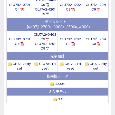
CLU7A2-0403
CLU7B2-0701
C9
CLU702-1202
CLU712-1204
C4
CLU7A2-1201
C9
C9
C9
データシート
【Ra97】2700K, 3000K, 3500K, 4000K
CLU7A2-0403
CLU7B2-0701
C9
CLU702-1202
CLU712-1204
C4
CLU7A2-1201
C9
C9
C9
光学設計
CLU7B2 ray
CLU7A2 ra
CLU702 ra
CLU712 ray
set
yset
yset
set
指向性データ
3000K
３Ｄモデル
3D