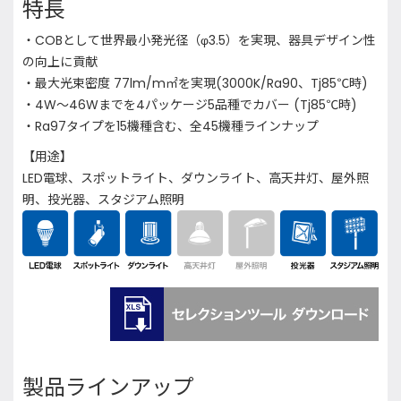
特長
・COBとして世界最小発光径（φ3.5）を実現、器具デザイン性
の向上に貢献
・最大光束密度 77lm/m㎡を実現(3000K/Ra90、Tj85℃時)
・4W～46Wまでを4パッケージ5品種でカバー (Tj85℃時)
・Ra97タイプを15機種含む、全45機種ラインナップ
【用途】
LED電球、スポットライト、ダウンライト、高天井灯、屋外照
明、投光器、スタジアム照明
製品ラインアップ