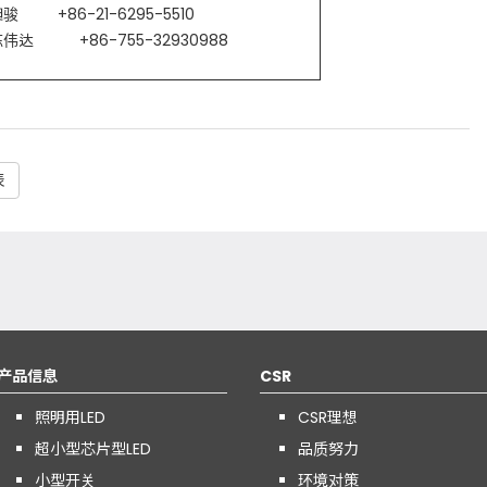
21-6295-5510
86-755-32930988
表
产品信息
CSR
照明用LED
CSR理想
超小型芯片型LED
品质努力
小型开关
环境对策