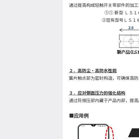
通过提高构成轻触开关零部件的加工
①① 新型 ＬＳ１
②现有型号ＬＳ１６
２．高防尘・高防水性能
簧片触点部为密封构造，可确保高防尘
３．应对侧面压力的强化结构
通过将按压部内藏于产品内部，提高
■
应用例