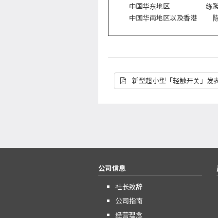
中国华东地区 练昶骏 +86-
中国华南地区以及香港 陈伟达 +
新型超小型「轻触开关」发
公司信息
社长致辞
公司指南
经营理念