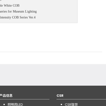
e White COB
es for Museum Lighting
ensity COB Series Ver.4
产品信息
CSR
照明用LED
CSR理想