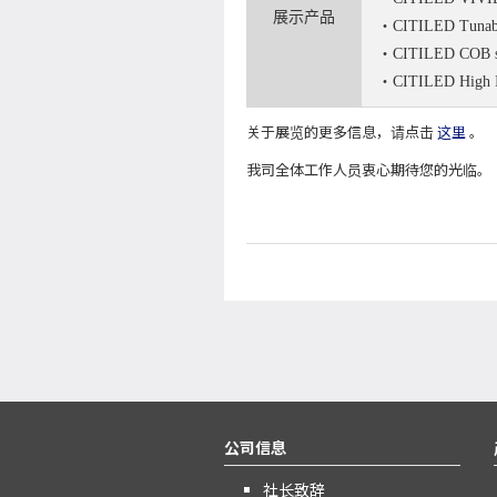
展示产品
・CITILED Tunabl
・CITILED COB seri
・CITILED High Int
关于展览的更多信息，请点击
这里
。
我司全体工作人员衷心期待您的光临。
公司信息
社长致辞