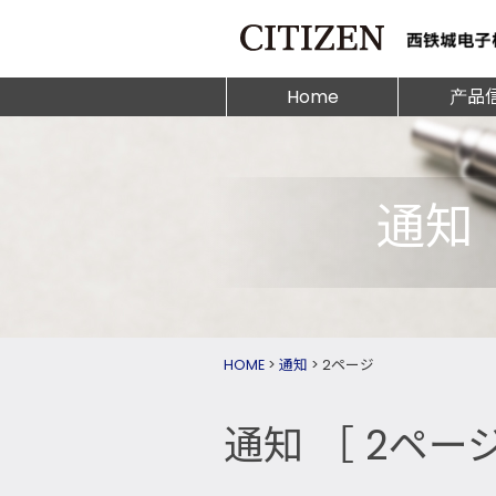
Home
产品
通知
HOME
>
通知
>
2ページ
通知
［ 2ペー