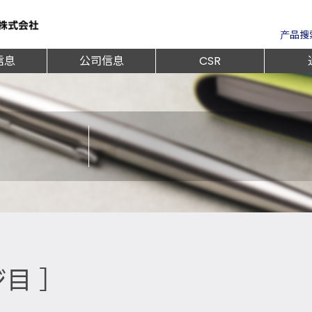
产品搜
信息
公司信息
CSR
ジ目 ］