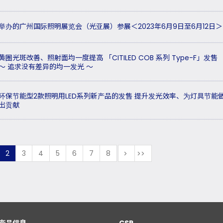
举办的广州国际照明展览会（光亚展）参展＜2023年6月9日至6月12日＞
黄圈光斑改善、照射面均一度提高 「CITILED COB 系列 Type-F」发售
～ 追求没有差异的均一发光 ～
环保节能型2款照明用LED系列新产品的发售 提升发光效率、为灯具节能
出贡献
2
3
4
5
6
7
8
次
最後