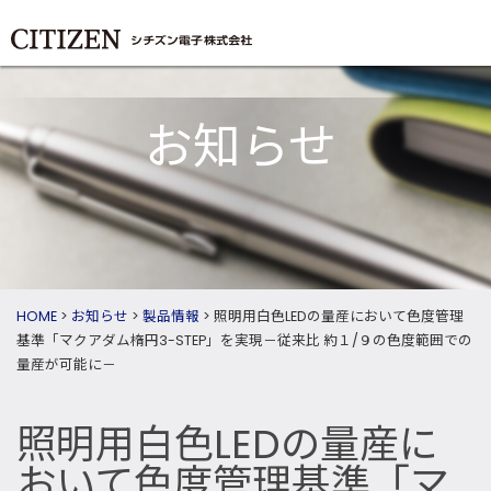
お知らせ
HOME
>
お知らせ
>
製品情報
>
照明用白色LEDの量産において色度管理
基準「マクアダム楕円3-STEP」を実現－従来比 約１/９の色度範囲での
量産が可能に－
照明用白色LEDの量産に
おいて色度管理基準「マ