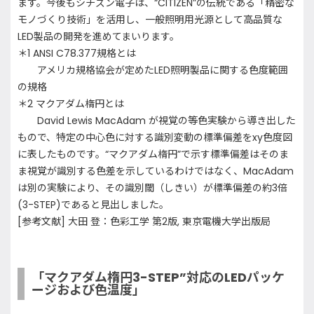
ます。今後もシチズン電子は、“CITIZEN”の伝統である「精密な
モノづくり技術」を活用し、一般照明用光源として高品質な
LED製品の開発を進めてまいります。
＊1 ANSI C78.377規格とは
アメリカ規格協会が定めたLED照明製品に関する色度範囲
の規格
＊2 マクアダム楕円とは
David Lewis MacAdam が視覚の等色実験から導き出した
もので、特定の中心色に対する識別変動の標準偏差をxy色度図
に表したものです。“マクアダム楕円”で示す標準偏差はそのま
ま視覚が識別する色差を示しているわけではなく、MacAdam
は別の実験により、その識別閾（しきい）が標準偏差の約3倍
(3-STEP)であると見出しました。
[参考文献] 大田 登：色彩工学 第2版, 東京電機大学出版局
「マクアダム楕円3-STEP”対応のLEDパッケ
ージおよび色温度」