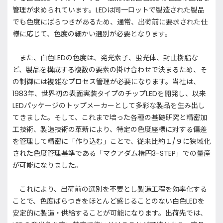
管理が求められています。LEDは同一ロットで製造された製品
でも色度にばらつきがあるため、通常、出荷前に要求された仕
様に応じて、色度の細かい選別が必要となります。
また、白色LEDの色度は、発光素子、蛍光体、封止樹脂な
ど、製品を構成する複数の要素の掛け合わせで決まるため、そ
の制御には複雑なプロセス管理が必要になります。当社は、
1983年、世界初の表面実装タイプのチップLEDを開発し、以来
LEDパッケージのトップメーカーとして多彩な製品を生み出し
てきました。そして、これまで培った各種の基礎研究と精密加
工技術、製造技術の革新により、特定の色度座標に対する偏差
を管理して精密に「作り込む」ことで、従来比約１/９に狭域化
された色度管理基準である「マクアダム楕円3-STEP」での量産
が可能になりました。
これにより、出荷前の選別を不要とし製造工程を効率化する
ことで、色度ばらつきをほとんど感じることのない白色LEDを
安定的に製造・供給することが可能になります。出荷先では、