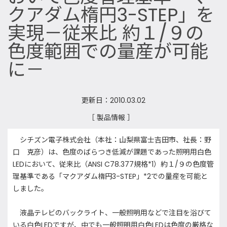
クアダム楕円3-STEP」を
実現－従来比 約１/９の
色度範囲での量産が可能
に－
更新日：2010.03.02
［ 製品情報 ］
シチズン電子株式会社（本社：山梨県富士吉田市、社長：野
口 克彦）は、色度のばらつき低減が課題であった照明用白色
LEDにおいて、従来比（ANSI C78.377規格*1）約１/９の色度管
理基準である「マクアダム楕円3-STEP」*2での量産を可能と
しました。
液晶テレビのバックライト、一般照明用などで注目を浴びて
いる白色LEDですが、中でも一般照明用白色LEDは色度の厳格な