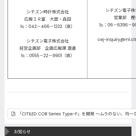
シチズン電子株
シチズン時計株式会社
営業部 樫
広報ＩＲ室 大舘・森田
℡：06－6396－9
℡：042－466－1232（直）
cej-inquiry@ml.cit
シチズン電子株式会社
経営企画部 企画広報課 渡邊
℡：0555－22－9901（直）
「CITILED COB Series Type-F」を開発 ～ムラのない、均
お知らせ