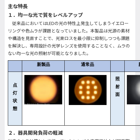
主な特長
１．均一な光で質をレベルアップ
従来品においてはLEDの光の特性上発生してしまうイエロー
リングや色ムラが課題となっていました。本製品は光源の素材
や構造を見直すことで、光束ロスを最小限に抑制しつつも課題
を解決し、専用設計の光学レンズを使用することなく、ムラの
ない均一な光の照射が可能となりました。
新製品
通常品
照
点
射
灯
面
状
態
２．器具開発負荷の軽減