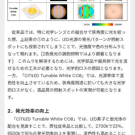
従来品では、特に光学レンズとの組合せで狭角度に光を絞っ
た際、上記表の①のように、LED光源の発光パターンが照射ス
ポットにも投影されてしまうことで、光強度や色の分布ムラと
なって現れます。(2色発光の調色照明ではより顕著となりま
す) このムラを解消するためには、光学部品や器具側で光を混
ぜるための工夫が必要となり、光学的ロスの原因となります。
一方、「CITILED Tunable White COB」では、光源単体で混
色性を向上させているため、狭角度用途に於いても大きな光学
的ロスがなく、高品質の照射スポットの実現が可能となりま
す。
2．発光効率の向上
「CITILED Tunable White COB」では、LED素子と蛍光体の
配合を見直すことで、弊社従来品と比較して、2700Kで23％、
6500Kで16％の発光効率向上を実現し、混色性も高めることに