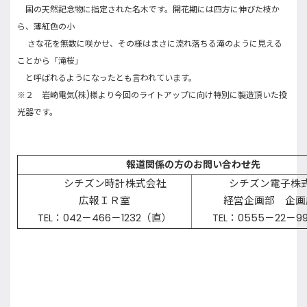
国の天然記念物に指定された名木です。開花期には四方に伸びた枝か
ら、薄紅色の小
さな花を無数に咲かせ、その様はまさに流れ落ちる滝のように見える
ことから「滝桜」
と呼ばれるようになったとも言われています。
※２ 岩崎電気
(
株
)
様より今回のライトアップに向け特別に製造頂いた投
光器です。
報道関係の方のお問い合わせ先
シチズン時計株式会社
シチズン電子株
広報ＩＲ室
経営企画部 企画
TEL：042－466－1232（直）
TEL：0555－22－9