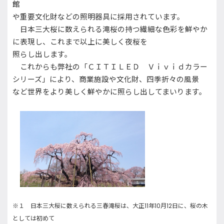
館
や重要文化財などの照明器具に採用されています。
日本三大桜に数えられる滝桜の持つ繊細な色彩を鮮やか
に表現し、これまで以上に美しく夜桜を
照らし出します。
これからも弊社の「ＣＩＴＩＬＥＤ Ｖｉｖｉｄカラー
シリーズ」により、商業施設や文化財、四季折々の風景
など世界をより美しく鮮やかに照らし出してまいります。
※１ 日本三大桜に数えられる三春滝桜は、大正
11
年
10
月
12
日に、桜の木
としては初めて