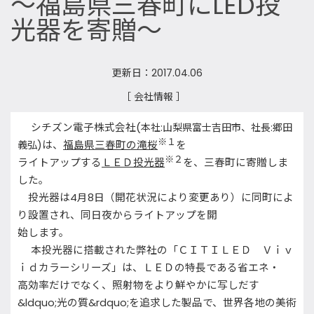
～福島県三春町にLED投
光器を寄贈～
更新日：2017.04.06
［ 会社情報 ］
シチズン電子株式会社
(
本社
:
山梨県富士吉田市、社長
:
郷田
※１
義弘
)
は、
福島県三春町の滝桜
を
※２
ライトアップする
ＬＥＤ投光器
を、三春町に寄贈しま
した。
投光器は
4
月
8
日（開花状況により変更あり）に同町によ
り設置され、同日夜からライトアップを開
始します。
本投光器に搭載された弊社の「ＣＩＴＩＬＥＤ Ｖｉｖ
ｉｄカラーシリーズ」は、ＬＥＤの特長である省エネ・
高効率だけでなく、照射物をより鮮やかに写しだす
&ldquo;光の質&rdquo;を追求した製品で、世界各地の美術