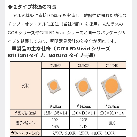
◆
２タイプ共通の特長
アルミ基板に直接
LED
素子を実装し、放熱性に優れた構造の
チップ・オン・アルミ工法（当社特許）を採用。また従来の
COB
シリーズや
CITILED Vivid
シリーズと同一のパッケージサ
イズを踏襲しており、照明器具設計の効率化が図れます。
■
製品の主な仕様（
CITILED Vivid
シリーズ
Brilliant
タイプ、
Natural
タイプ共通）