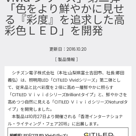
「色をより鮮やかに見せ
る『彩度』を追求した高
彩色ＬＥＤ」を開発
更新日：2016.10.20
［ 製品情報 ］
シチズン電子株式会社（本社
:
山梨県富士吉田市、社長
:
郷田
義弘）は、照明用
LED
「
CITILED Vivid
シリーズ」
第二弾とし
て、
従来品と比べ彩度を２倍に高め
一層鮮やかに照らす
「
CITILED
Ｖｉｖｉｄシリーズ
Brilliant
タイプ」と、鮮やかさを
高めつつ自然に見える「
CITILED
Ｖｉｖｉｄシリーズ
Natural
タ
イプ」を開発しました。
本製品は
10
月
27
日より開催される「香港インターナショナ
ル・ライティング・フェア
2016
」に出展します。