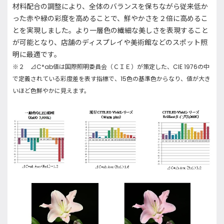
材料配合の調整により、全体のバランスを保ちながら従来低か
った赤や緑の彩度を高めることで、鮮やかさを２倍に高めるこ
とを実現しました。より一層色の繊細な美しさを表現すること
が可能となり、店舗のディスプレイや美術館などのスポット照
明に最適です。
※２ ⊿
C*ab
値は国際照明委員会（ＣＩＥ）が策定した、
CIE 1976
の中
で定義されている彩度差を表す指標で、
15
色の基準色からなり、値が大き
いほど色鮮やかに見えます。