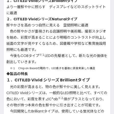
１．
CITILED Vivid
シリーズ
Brilliant
タイプ
より一層鮮やかに照らす ディスプレイなどのスポットライト
に最適
２．
CITILED Vivid
シリーズ
Natural
タイプ
鮮やかさを高めつつ自然に見える 空間照明に最適
色の鮮やかさが重視される店舗照明や美術館、撮影スタジオ
を始め、彩度が高まることにより明暗のコントラストが向上し
紙面の文字が見やすくなるため、図書館や学校など教育施設用
照明にも最適です。
※１
今後も
COB
タイプ
LED
の先駆者として、新たな光の価値を
創出していきます。
※１
Chip on Board
の略称で、
LED
素子を基板に直接実装した構造
◆製品の特長
１．
CITILED Vivid
シリーズ
Brilliant
タイプ
光の彩度が高まると、物の色が鮮やかに美しく見えます。
CITILED Vivid
シリーズは、一般的な
LED
照明と比べて、すべての
※２
色において、彩度を表す⊿
C*ab
値がプラスとなっており、
その物が持つ本来の色を鮮やかに引き出すことが可能です。
今回開発した
Brilliant
タイプは、使用している蛍光体などの