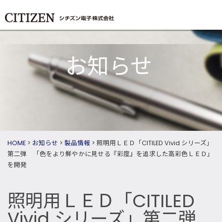
お知らせ
HOME
>
お知らせ
>
製品情報
>
照明用ＬＥＤ「CITILED Vivid シリーズ」
第二弾 「色をより鮮やかに見せる『彩度』を追求した高彩色ＬＥＤ」
を開発
照明用ＬＥＤ「CITILED
Vivid シリーズ」第二弾