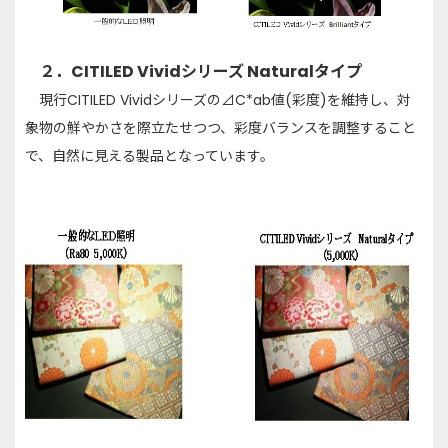
２．
CITILED Vivid
シリーズ
Natural
タイプ
現行
CITILED Vivid
シリーズの⊿
C*ab
値
(
彩度
)
を維持し、対
象物の鮮やかさを際立たせつつ、彩度バランスを調整すること
で、自然に見える製品となっています。