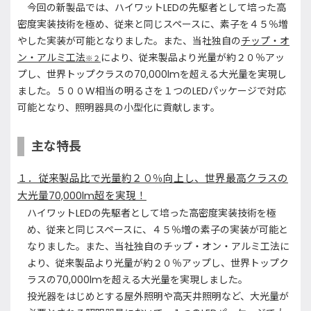
今回の新製品では、ハイワットLEDの先駆者として培った高
密度実装技術を極め、従来と同じスペースに、素子を４５％増
やした実装が可能となりました。また、当社独自の
チップ・オ
ン・アルミ工法
により、従来製品より光量が約２０％アッ
※
２
プし、世界トップクラスの70,000lmを超える大光量を実現し
ました。５００W相当の明るさを１つのLEDパッケージで対応
可能となり、照明器具の小型化に貢献します。
主な特長
１．従来製品比で光量約２０％向上し、世界最高クラスの
大光量70,000lm超を実現！
ハイワットLEDの先駆者として培った高密度実装技術を極
め、従来と同じスペースに、４５％増の素子の実装が可能と
なりました。また、当社独自のチップ・オン・アルミ工法に
より、従来製品より光量が約２０％アップし、世界トップク
ラスの70,000lmを超える大光量を実現しました。
投光器をはじめとする屋外照明や高天井照明など、大光量が