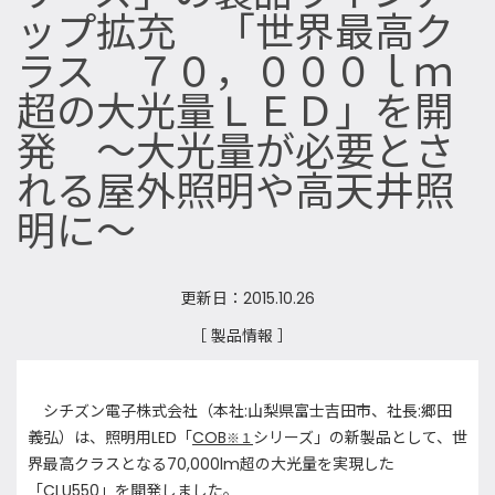
ップ拡充 「世界最高ク
ラス ７０，０００ｌｍ
超の大光量ＬＥＤ」を開
発 ～大光量が必要とさ
れる屋外照明や高天井照
明に～
更新日：2015.10.26
［ 製品情報 ］
シチズン電子株式会社（本社:山梨県富士吉田市、社長:郷田
義弘）は、照明用LED「
COB
シリーズ」の新製品として、世
※
１
界最高クラスとなる70,000lm超の大光量を実現した
「CLU550」を開発しました。