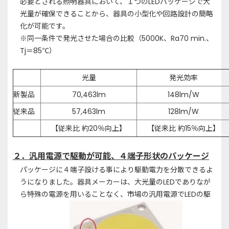
必要とされる照明器具において、１つのLEDパッケージで大
光量が確保できることから、器具の小型化や回路設計の簡略
化が可能です。
※同一条件で発光させた場合の比較（5000K、Ra70 min.、
Tj＝85℃）
光量
発光効率
新製品
70,463lm
148lm/W
従来品
57,463lm
128lm/W
【従来比 約20％向上】
【従来比 約15％向上】
２．汎用電源で駆動が可能、４端子形状のパッケージ
パッケージに４端子設ける事により駆動電力を分散できるよ
うになりました。器具メーカーは、大光量のLEDでありなが
ら特殊の電源を用いることなく、市場の汎用電源でLEDの駆