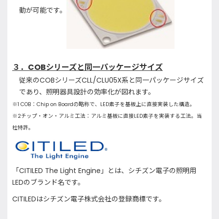
動が可能です。
３．
COB
シリーズと同一パッケージサイズ
従来のCOBシリーズCLL/CLU05X系と同一パッケージサイズ
であり、照明器具設計の効率化が図れます。
※
1 COB
：
Chip on Board
の略称で、
LED
素子を基板上に直接実装した構造。
※
2
チップ・オン・アルミ工法：アルミ基板に直接
LED
素子を実装する工法。当
社特許。
「CITILED The Light Engine」とは、シチズン電子の照明用
LEDのブランド名です。
CITILEDはシチズン電子株式会社の登録商標です。