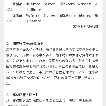
新製品
横5.5mm &times; 縦2.7mm &times; 高
LS14
さ1.35mm
従来品
横3.9mm &times; 縦2.9mm &times; 高
LS12
さ1.55mm
【従来比約13％減】
２．側圧強度を25％向上
スマホの側面スイッチは、操作性を良くする為に本体から少し
飛び出した形状にする事が多く、落下時には大きな負荷が加わ
ることがあります。その為、側面からの強い力に耐えられる半
田実装強度が重要視されています。今回の新製品では、金属カ
バーの形状を改良し、半田での接合面を増やすことで、従来の
60Ｎから強度を25％向上させ、75Ｎの強度を実現させまし
た。
３．高い防塵・防水性
バネ接点部を密封構造にすることにより、防塵・防水規格