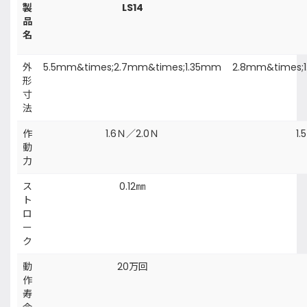
製
LS14
品
名
外
5.5mm&times;2.7mm&times;1.35mm
2.8mm&times;
形
寸
法
作
1.6Ｎ／2.0Ｎ
1
動
力
ス
0.12㎜
ト
ロ
ー
ク
動
20万回
作
寿