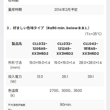
荷時期
量産時期
2014年2月予定
３．好ましい色味タイプ（Ra90 min. below B.B.L.）
（Tc=25℃）
製品名
CLL032-
CLL032-
CLL042-
1206A5-
1212A5-
1818A5-
XX3H6D2
XX3H6D2
XX3H6D2
外形寸法
19.0×19.0×1.4
19.0×19.0×1.4
28.0×28.0×1.4
（mm）
投入電力
13.0
26.1
39.1
（W）
色温度
2700、3000、3500
（K）
90min.
平均演色評価数
Ra