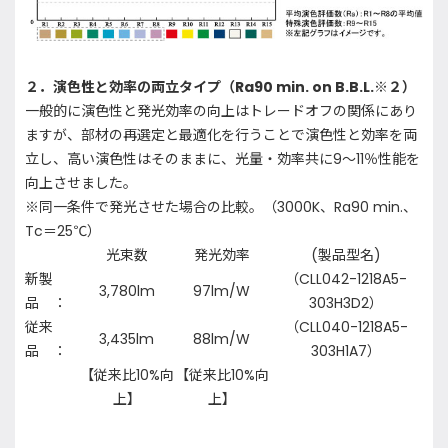
２．演色性と効率の両立タイプ（Ra90 min. on B.B.L.※２）
一般的に演色性と発光効率の向上はトレードオフの関係にあり
ますが、部材の再選定と最適化を行うことで演色性と効率を両
立し、高い演色性はそのままに、光量・効率共に9～11％性能を
向上させました。
※同一条件で発光させた場合の比較。（3000K、Ra90 min.、
Tc＝25℃）
光束数
発光効率
(製品型名)
新製
（CLL042-1218A5-
3,780lm
97lm/W
品 ：
303H3D2）
従来
（CLL040-1218A5-
3,435lm
88lm/W
品 ：
303H1A7）
【従来比10%向
【従来比10%向
上】
上】