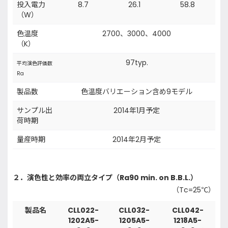
投入電力
8.7
26.1
58.8
（W）
色温度
2700、3000、4000
（K）
97typ.
平均演色評価数
Ra
製品数
色温度バリエーション含め9モデル
サンプル出
2014年1月予定
荷時期
量産時期
2014年2月予定
２．演色性と効率の両立タイプ（Ra90 min. on B.B.L.）
（Tc=25℃）
製品名
CLL022-
CLL032-
CLL042-
1202A5-
1205A5-
1218A5-