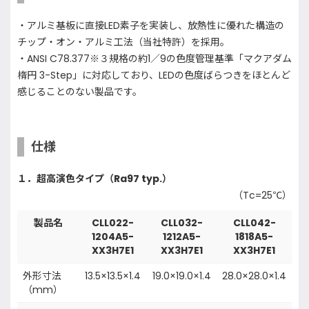
・アルミ基板に直接LED素子を実装し、放熱性に優れた構造の
チップ・オン・アルミ工法（当社特許）を採用。
・ANSI C78.377※３規格の約1／9の色度管理基準「マクアダム
楕円 3-Step」に対応しており、LEDの色度ばらつきをほとんど
感じることのない製品です。
仕様
１．超高演色タイプ（Ra97 typ.）
（Tc=25℃）
製品名
CLL022-
CLL032-
CLL042-
1204A5-
1212A5-
1818A5-
XX3H7E1
XX3H7E1
XX3H7E1
外形寸法
13.5×13.5×1.4
19.0×19.0×1.4
28.0×28.0×1.4
（mm）