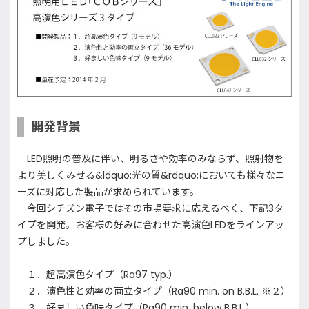
開発背景
LED照明の普及に伴い、明るさや効率のみならず、照射物を
より美しくみせる&ldquo;光の質&rdquo;においても様々なニ
ーズに対応した製品が求められています。
今回シチズン電子ではその市場要求に応えるべく、下記3タ
イプを開発。お客様の好みに合わせた高演色LEDをラインアッ
プしました。
１．超高演色タイプ（Ra97 typ.）
２．演色性と効率の両立タイプ（Ra90 min. on B.B.L. ※２）
３．好ましい色味タイプ（Ra90 min. below B.B.L.）