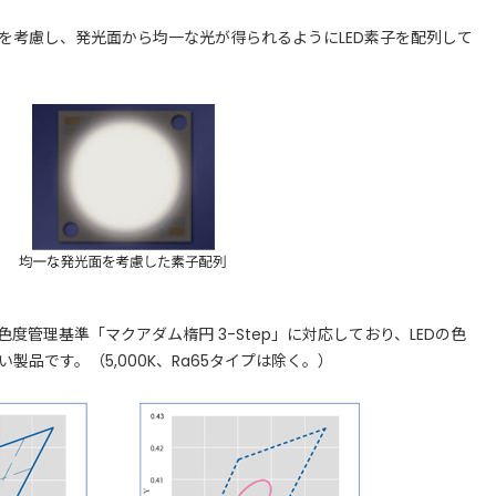
考慮し、発光面から均一な光が得られるようにLED素子を配列して
/9の色度管理基準「マクアダム楕円 3-Step」に対応しており、LEDの色
品です。（5,000K、Ra65タイプは除く。）