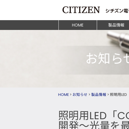
HOME
製品情報
お知ら
HOME
>
お知らせ
>
製品情報
>
照明用LED
照明用LED「CO
開発～光量を最