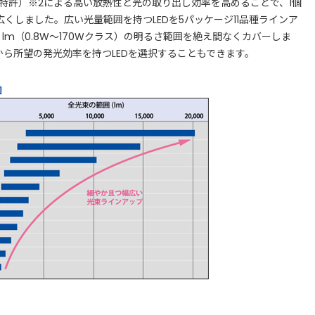
許）※2による高い放熱性と光の取り出し効率を高めることで、1個
広くしました。広い光量範囲を持つLEDを5パッケージ11品種ラインア
190 lm（0.8W～170Wクラス）の明るさ範囲を絶え間なくカバーしま
から所望の発光効率を持つLEDを選択することもできます。