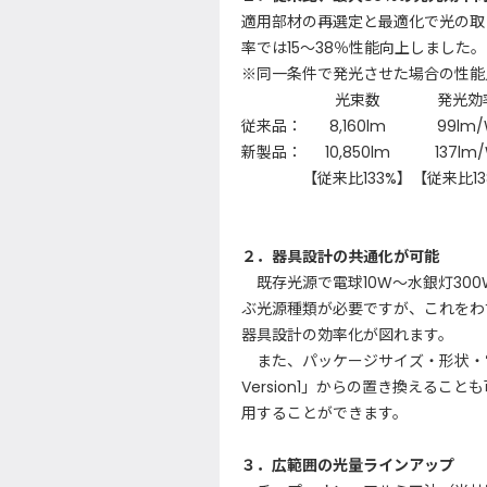
適用部材の再選定と最適化で光の取
率では15～38％性能向上しました。
※同一条件で発光させた場合の性能
光束数
発光効
従来品：
8,160lm
99lm
新製品：
10,850lm
137lm
【従来比133%】
【従来比13
２．器具設計の共通化が可能
既存光源で電球10W～水銀灯30
ぶ光源種類が必要ですが、これをわ
器具設計の効率化が図れます。
また、パッケージサイズ・形状・
Version1」からの置き換えるこ
用することができます。
３．広範囲の光量ラインアップ