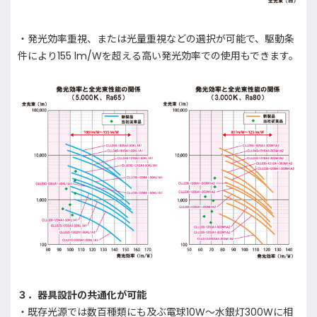
・発光効率重視、または光量重視などの選択が可能で、駆動条
件により155 lm/Wを超える高い発光効率での使用もできます。
３．器具設計の共通化が可能
・既存光源では数百種類にも及ぶ電球10W～水銀灯300Wに相