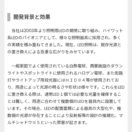
開発背景と効果
当社は2003年より照明用LEDの開発に取り組み、ハイワット
系LEDのパイオニアとして、様々な照明器具に採用され、多く
の実績を積み重ねてきました。現在、LED照明は、既存光源と
の置き換えによる急激な広がりをみせています。
一般家庭でよく使用されている白熱電球、商業施設のダウン
ライトやスポットライトに使用されるハロゲン電球、また街路
灯やライトアップ用投光器にはＨＩＤ※４等が使用されてお
り、用途によって光源の明るさや形状は様々です。これらをLED
に置き換える際は、通常LED１個では必要な光量を確保するこ
とは難しく、用途に合わせて複数個のLEDを器具内に設置して
います。その場合、LEDの配置面積による器具の大型化や、複
数個の光源が存在することにより反射板等の設計の複雑化、マ
ルチシャドウ※５といった弊害が起きます。