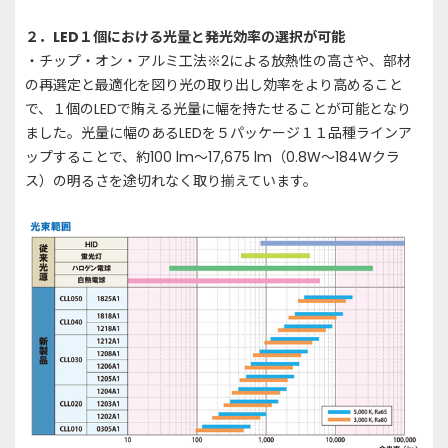
２．LED１個における光量と発光効率の選択が可能
・チップ・オン・アルミ工法※2による放熱性の高さや、部材
の再選定と最適化を図り光の取り出し効率をより高めること
で、１個のLEDで賄える光量に幅を持たせることが可能となり
ました。光量に幅のあるLEDを５パッケージ１１品種ラインア
ップすることで、約100 lm～17,675 lm（0.8W～184Wクラ
ス）の明るさを途切れなく取り揃えています。