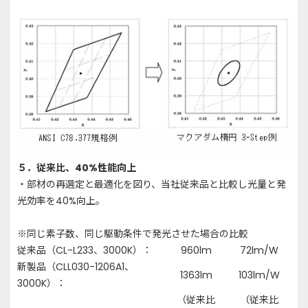
５．従来比、40%性能向上
・部材の再選定と最適化を図り、当社従来品と比較し光量と発
光効率を40%向上。
※同じ素子数、同じ駆動条件で発光させた場合の比較
従来品（CL-L233、3000K）：
960lm
72lm/W
新製品（CLL030-1206A1、
1363lm
103lm/W
3000K）：
（従来比
（従来比