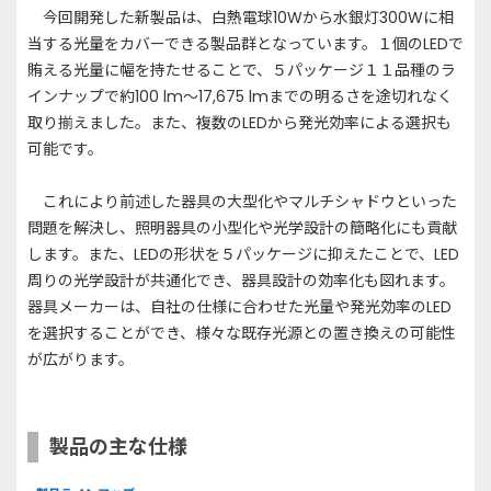
今回開発した新製品は、白熱電球10Wから水銀灯300Wに相
当する光量をカバーできる製品群となっています。１個のLEDで
賄える光量に幅を持たせることで、５パッケージ１１品種のラ
インナップで約100 lm～17,675 lmまでの明るさを途切れなく
取り揃えました。また、複数のLEDから発光効率による選択も
可能です。
これにより前述した器具の大型化やマルチシャドウといった
問題を解決し、照明器具の小型化や光学設計の簡略化にも貢献
します。また、LEDの形状を５パッケージに抑えたことで、LED
周りの光学設計が共通化でき、器具設計の効率化も図れます。
器具メーカーは、自社の仕様に合わせた光量や発光効率のLED
を選択することができ、様々な既存光源との置き換えの可能性
が広がります。
製品の主な仕様