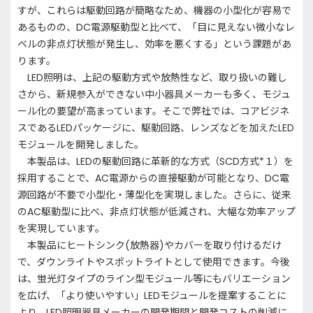
すが、これらは駆動回路が簡略なため、機器の小型化が容易で
あるものの、DC電源駆動型と比べて、「目に見えない微小なレ
ベルの非点灯状態が発生し、効率を悪くする」という課題があ
ります。
LED照明は、上記の駆動方式や放熱性など、取り扱いの難し
さから、新規参入ができない中小器具メーカーも多く、モジュ
ール化の要望が高まっています。そこで弊社では、コアビジネ
スであるLEDパッケージに、駆動回路、レンズなどを加えたLED
モジュールを開発しました。
本製品は、LEDの駆動回路に革新的な方式（SCD方式*１）を
採用することで、AC電源からの直接駆動が可能となり、DC電
源回路が不要で小型化・薄型化を実現しました。さらに、従来
のAC駆動型に比べ、非点灯状態が低減され、大幅な効率アップ
を実現しています。
本製品にヒートシンク(放熱器)やカバーを取り付けるだけ
で、ダウンライトやスポットライトとして使用できます。今後
は、蛍光灯タイプのライン型モジュール等にもバリエーション
を広げ、「より使いやすい」LEDモジュールを提案することに
より、LED照明器具メーカーの開発期間と開発コストの削減に