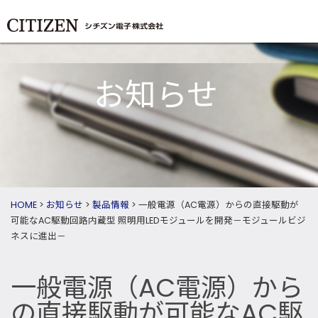
お知らせ
HOME
>
お知らせ
>
製品情報
>
一般電源（AC電源）からの直接駆動が
可能なAC駆動回路内蔵型 照明用LEDモジュールを開発－モジュールビジ
ネスに進出－
一般電源（AC電源）から
の直接駆動が可能なAC駆