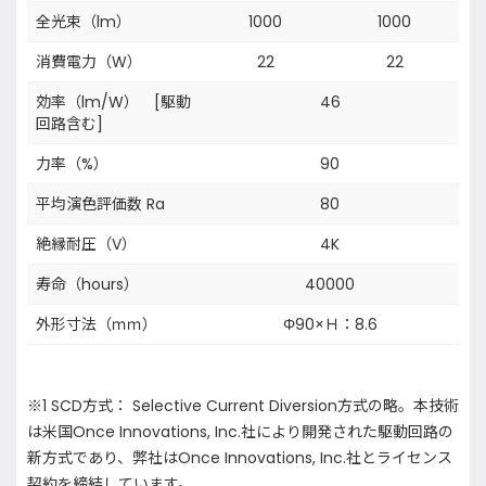
全光束（lm）
1000
1000
消費電力（W）
22
22
効率（lm/W） [駆動
46
回路含む]
力率（%）
90
平均演色評価数 Ra
80
絶縁耐圧（V）
4K
寿命（hours）
40000
外形寸法（ｍｍ）
Φ90×Ｈ：8.6
※1 SCD方式： Selective Current Diversion方式の略。本技術
は米国Once Innovations, Inc.社により開発された駆動回路の
新方式であり、弊社はOnce Innovations, Inc.社とライセンス
契約を締結しています。