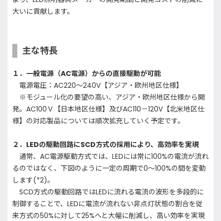
大いに貢献します。
主な特長
１．一般電源（AC電源）からの直接駆動が可能
電源電圧：AC220～240V【アジア・欧州地区仕様】
※モジュール化の要望の高い、アジア・欧州地区仕様から開
発。AC100Ｖ【日本地区仕様】及びAC110－120V【北米地区仕
様】の対応製品については順次拡充していく予定です。
２．LEDの駆動回路にSCD方式の採用により、高効率を実現
通常、AC電源駆動方式では、LEDには常に100%の電流が流れ
るのではなく、下図のように一定の周期で0～100%の間を変動
します(*2)。
SCD方式の駆動回路ではLEDに流れる電流の波形を多段的に
制御することで、LEDに電流が流れない非点灯状態の割合を従
来方式の50%に対して25%へと大幅に削減し、高い効率を実現