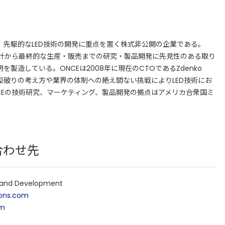
CE）は、先駆的なLED技術の開発に重点を置く株式非公開の企業である。
設計から最終的な生産・販売までの研究・製品開発に先見性のある取り
を製造している。ONCEは2008年に現在のCTOであるZdenko
彼は型破りの考え方や業界の体制への絶え間ない挑戦によりLED技術にお
CEの技術研究、マーケティング、製品開発の拠点はアメリカ合衆国ミ
合わせ先
rand Development
ons.com
om