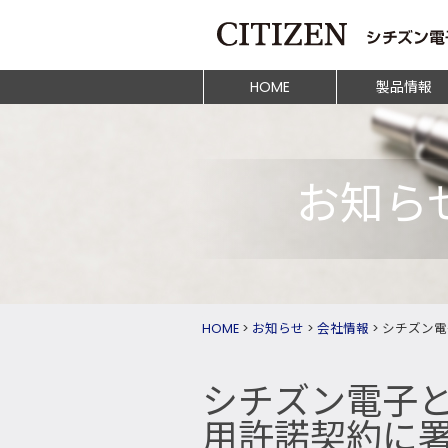
HOME
製品情報
お知ら
HOME
>
お知らせ
>
会社情報
>
シチズン電子
シチズン電子とON
用許諾契約に