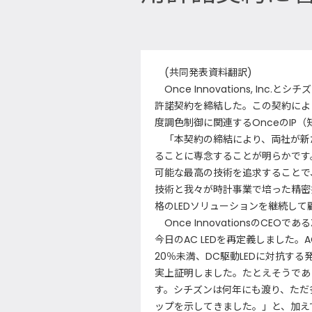
(共同発表資料翻訳)
Once Innovations, In
許諾契約を締結した。この契約により
度調色制御に関連するOnceのIP
「本契約の締結により、両社が新た
ることに専念することが明らかです
可能な最高の技術を追求することで
技術と我々が時計事業で培った精密
格のLEDソリューションを継続して
Once InnovationsのCEO
今日のAC LEDを再定義しました。A
20％未満、DC駆動LEDに対抗す
実上証明しました。たとえそうであ
す。シチズンは何年にも渡り、ただ
ップを示してきました。」と、加え