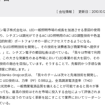
［ 会社情報 ］
更新日：2010.10.1
c.とシチズン電子株式会社は、LED一般照明市場の成長を加速させる意図の使用
、シチズンは調光ができるAC LED照明用のAC LED調整技術や色温
（知的財産）ポートフォリオの一部にアクセスできるようになる。
なLED照明技術を開発し、その技術を消費者及び商業市場へ提供す
。」と、シチズン電子の郷田社長は述べている。「我々は市場で利用
、この大きな発展性のある市場においてLED事業の拡大を図り、その
技術の融合を目指しています。そうすることで、先駆的かつ手頃な価
顧客に供給します。」
であるZdenko Grajcar氏は、「我々のチームは次々と先端技術を開発し、
C LED技術は、力率（PF）0.98以上、全高調波電流歪率（THD）
る発光効率と、一般商業電源品質を備えることが可能であると我々が事
っても、最高の技術はそれを市場に投入する会社によって評価されま
多数派に従うのではなく革新を起こすことで業界においてリーダーシ
ている。