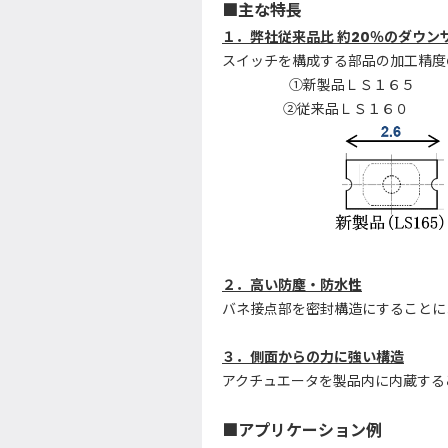
■
主な特長
１．弊社従来品比 約20％のダウ
スイッチを構成する部品の加工精度
①新製品ＬＳ１６５ 横2.6
②従来品ＬＳ１６０ 横2.8
２．高い防塵・防水性
バネ接点部を密封構造にすることに
３．側面からの力に強い構造
アクチュエータを製品内に内蔵する
■
アプリケーション例