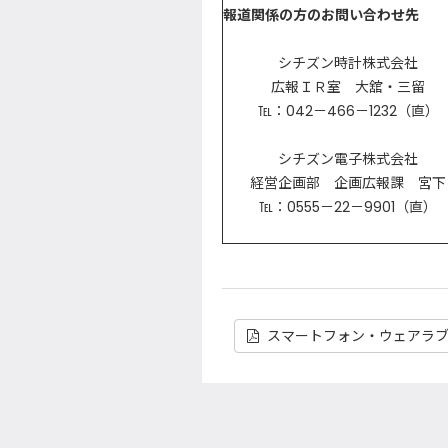
報道関係の方のお問い合わせ先
シチズン時計株式会社
広報ＩＲ室 大舘・三留
℡：042－466－1232（直）
シチズン電子株式会社
経営企画部 企画広報課 宮下
℡：0555－22－9901（直）
スマートフォン・ウェアラブ