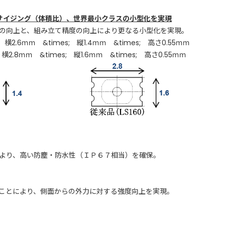
ンサイジング（体積比）、世界最小クラスの小型化を実現
の向上と、組み立て精度の向上により更なる小型化を実現。
ｍｍ &times; 縦1.4ｍｍ &times; 高さ0.55ｍｍ
ｍｍ &times; 縦1.6ｍｍ &times; 高さ0.55ｍｍ
より、高い防塵・防水性（ＩＰ６７相当）を確保。
ことにより、側面からの外力に対する強度向上を実現。