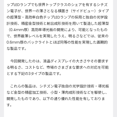
ップLEDランプでも世界トップクラスのシェアを有するシチズ
ン電子が、世界一の薄さとなる横置き（サイドビュー）タイプ
の超薄型・高効率白色チップLEDランプの採用と独自の光学設
計技術、精密金型技術と射出成形技術を用いて製造した超薄型
（0.4mm厚）高効率導光板の開発により、可能となったもの
で、世界最薄レベルを実現したうえ、明るさなどでは、従来の
0.6mm厚のバックライトとほぼ同等の性能を実現した画期的
な製品です。
今回開発したのは、液晶ディスプレイの大きさやその要求す
る明るさ、コストなど、市場のさまざまな要求への対応を可能
とする下記の3タイプの製品です。
これらの製品は、シチズン電子独自の光学設計技術・導光板
など金型の精密加工技術、小型・薄肉成形技術などを駆使し、
開発したものであり、以下の通り優れた性能を有しておりま
す。