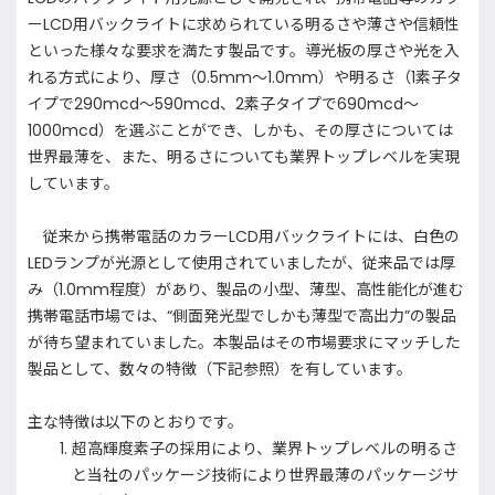
ーLCD用バックライトに求められている明るさや薄さや信頼性
といった様々な要求を満たす製品です。導光板の厚さや光を入
れる方式により、厚さ（0.5mm～1.0mm）や明るさ（1素子タ
イプで290mcd～590mcd、2素子タイプで690mcd～
1000mcd）を選ぶことができ、しかも、その厚さについては
世界最薄を、また、明るさについても業界トップレベルを実現
しています。
従来から携帯電話のカラーLCD用バックライトには、白色の
LEDランプが光源として使用されていましたが、従来品では厚
み（1.0mm程度）があり、製品の小型、薄型、高性能化が進む
携帯電話市場では、“側面発光型でしかも薄型で高出力”の製品
が待ち望まれていました。本製品はその市場要求にマッチした
製品として、数々の特徴（下記参照）を有しています。
主な特徴は以下のとおりです。
超高輝度素子の採用により、業界トップレベルの明るさ
と当社のパッケージ技術により世界最薄のパッケージサ