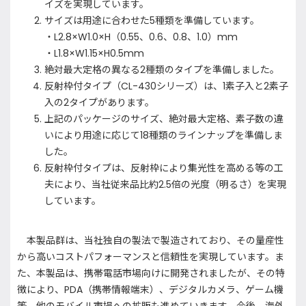
イズを実現しています。
サイズは用途に合わせた5種類を準備しています。
・L2.8×W1.0×H（0.55、0.6、0.8、1.0）mm
・L1.8×W1.15×H0.5mm
絶対最大定格の異なる2種類のタイプを準備しました。
反射枠付タイプ（CL-430シリーズ）は、1素子入と2素子
入の2タイプがあります。
上記のパッケージのサイズ、絶対最大定格、素子数の違
いにより用途に応じて18種類のラインナップを準備しま
した。
反射枠付タイプは、反射枠により集光性を高める等の工
夫により、当社従来品比約2.5倍の光度（明るさ）を実現
しています。
本製品群は、当社独自の製法で製造されており、その量産性
から高いコストパフォーマンスと信頼性を実現しています。ま
た、本製品は、携帯電話市場向けに開発されましたが、その特
徴により、PDA（携帯情報端末）、デジタルカメラ、ゲーム機