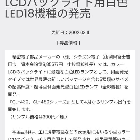
LCDバックライト用白色
LED18機種の発売
更新日：2002.03.11
［ 製品情報 ］
精密電子部品メーカーの（株）シチズン電子（山梨県富士吉
田市 資本金19億8,855万円 中杉録郎社長）では、カラー
LCDのバックライトに最適な白色LEDランプとして、側面発光
タイプでは世界最薄の新しいパッケージを含む5種類のサイズ
の超高輝度・超薄型側面発光型白色LEDランプ（全18機種）を
開発。
『CL-430、CL-480シリーズ』として4月からサンプル出荷を
開始します。
（サンプル価格は300円／1個）
本製品群は、主に携帯電話などの表示用に用いる小型カラー
LCDのバックライト用光源として開発され、携帯電話等のカラ