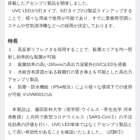
搭載したアセンブリ製品を開発しました。
UVC LEDが1灯タイプ、6灯タイプの2製品ラインアップする
ことで、様々な用途で使用が可能であり、すでに業務用空調シ
ステムや空気清浄機などへの採用が決定しております。
特長
１． 高反射リフレクタを採用することで、殺菌エリアを均一照
射し効率的な殺菌が可能
２． 殺菌効率の高い265nmの高出力深紫外(UVC)LEDを搭載
３． 水銀含有課題がある殺菌灯の置き換えを可能とした高出力
アセンブリ製品
４． 防塵・防水機能（IP54相当）により様々な環境下での使用
が可能 ※UVM001のみ
本製品は、藤田医科大学（医学部 ウイルス・寄生虫学 河本
准教授）と共同で新型コロナウイルス（SARS-CoV-2）の不活
化効果の評価を行い、UVC LED単体ではなくアセンブリ製品と
して高い有効性があることを確認いたしました。（試験①）