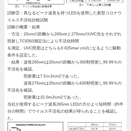
試験②：異なるピーク波長を持つLEDを使用した新型コロナウ
イルス不活化比較試験
試験の概要・結果
・方法：20cmの距離から265nmと275nmのUVC光をそれぞれ
照射しTCID50測定法により不活化時間
を測定。UVC照度はどちらも0.025mw/ cm2になるように駆動
条件を設定した。
・結果：波長265nmは20cmの距離から300秒照射し99.99％の
不活化を確認。
照射量は7.5ｍJ/cm2であった。
波長275nmは20cmの距離から600秒照射し99.99％の
不活化を確認。
照射量は15.0mJ/cm2であった。
当社が使用するピーク波長265nm LEDの方がより短時間（約半
分の時間）でウイルス不活化の効果が得られることを確認し
た。