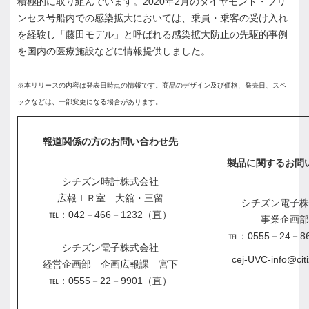
積極的に取り組んでいます。2020年2月のダイヤモンド・プリ
ンセス号船内での感染拡大においては、乗員・乗客の受け入れ
を経験し「藤田モデル」と呼ばれる感染拡大防止の先駆的事例
を国内の医療施設などに情報提供しました。
※本リリースの内容は発表日時点の情報です。商品のデザイン及び価格、発売日、スペ
ックなどは、一部変更になる場合があります。
報道関係の方のお問い合わせ先
製品に関するお問
シチズン時計株式会社
広報ＩＲ室 大舘・三留
シチズン電子株
℡：042－466－1232（直）
事業企画
℡：0555－24－8
シチズン電子株式会社
cej-UVC-info@citi
経営企画部 企画広報課 宮下
℡：0555－22－9901（直）