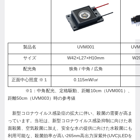
製品名
UVM001
UVM
サイズ
W42
×L27×H10mm
W2
配光角
狭角 / 中角 / 広角
正面中心照度 ※１
0.115mW/
㎠
※1：中角配光、定格駆動、距離10cm（UVM001）、
距離50cm（UVM003）時の参考値
新型コロナウイルス感染症の拡大に伴い、殺菌の需要が高ま
っています。当社は、新型コロナウイルス感染抑制に向けた表
面殺菌、空気殺菌に加え、安全な水の提供に向けた水殺菌にも
利用可能な、殺菌効率が高い265nm高出力深紫外(UVC)LEDを