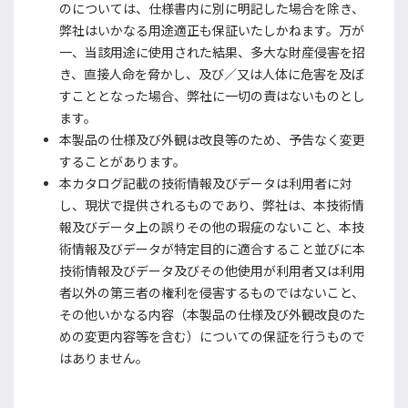
のについては、仕様書内に別に明記した場合を除き、
弊社はいかなる用途適正も保証いたしかねます。万が
一、当該用途に使用された結果、多大な財産侵害を招
き、直接人命を脅かし、及び／又は人体に危害を及ぼ
すこととなった場合、弊社に一切の責はないものとし
ます。
本製品の仕様及び外観は改良等のため、予告なく変更
することがあります。
本カタログ記載の技術情報及びデータは利用者に対
し、現状で提供されるものであり、弊社は、本技術情
報及びデータ上の誤りその他の瑕疵のないこと、本技
術情報及びデータが特定目的に適合すること並びに本
技術情報及びデータ及びその他使用が利用者又は利用
者以外の第三者の権利を侵害するものではないこと、
その他いかなる内容（本製品の仕様及び外観改良のた
めの変更内容等を含む）についての保証を行うもので
はありません。