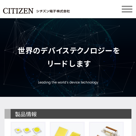
世
界
の
デ
バ
イ
ス
テ
ク
ノ
ロ
ジ
ー
を
リ
ー
ド
し
ま
す
Leading the world’s device technology
製品情報