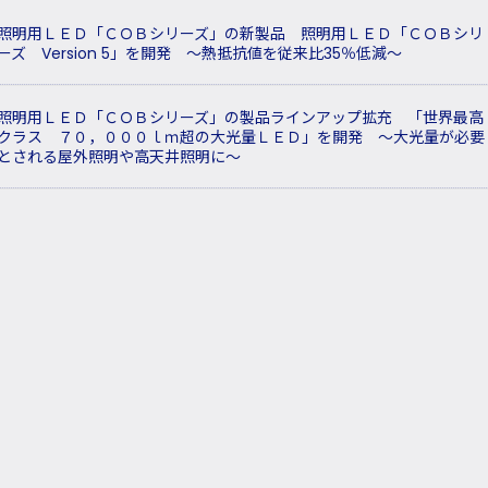
照明用ＬＥＤ「ＣＯＢシリーズ」の新製品 照明用ＬＥＤ「ＣＯＢシリ
ーズ Version 5」を開発 ～熱抵抗値を従来比35％低減～
照明用ＬＥＤ「ＣＯＢシリーズ」の製品ラインアップ拡充 「世界最高
クラス ７０，０００ｌｍ超の大光量ＬＥＤ」を開発 ～大光量が必要
とされる屋外照明や高天井照明に～