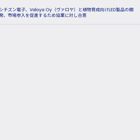
シチズン電子、Valoya Oy（ヴァロヤ）と植物育成向けLED製品の開
発、市場参入を促進するため協業に対し合意