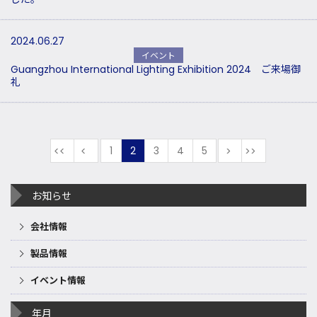
2024.06.27
イベント
Guangzhou International Lighting Exhibition 2024 ご来場御
礼
最初
前
1
2
3
4
5
次
最後
お知らせ
会社情報
製品情報
イベント情報
年月