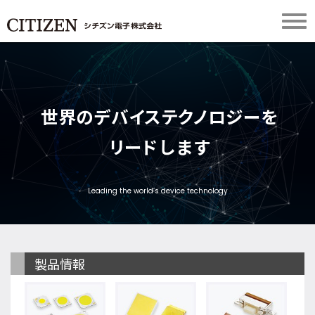
世
界
の
デ
バ
イ
ス
テ
ク
ノ
ロ
ジ
ー
を
リ
ー
ド
し
ま
す
Leading the world’s device technology
製品情報