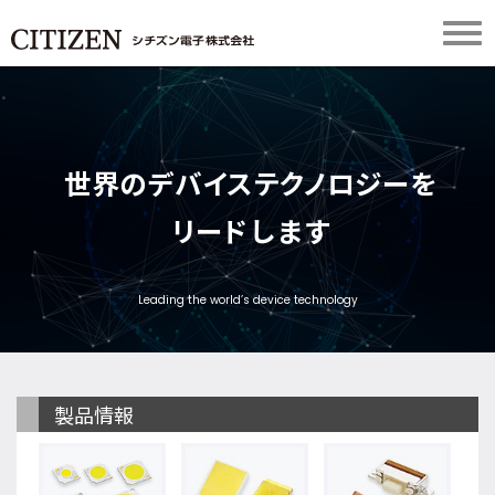
世
界
の
デ
バ
イ
ス
テ
ク
ノ
ロ
ジ
ー
を
リ
ー
ド
し
ま
す
Leading the world’s device technology
製品情報