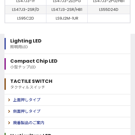
LS47J3-1Y
LS47J3-2D/PG
LS47J3-2PG/HB1
LS47J3-2SR/D
LS47J3-2SR/HB1
LS55D24D
LS95C2D
LS9J2M-1UR
Lighting LED
照明用LED
Compact Chip LED
小型チップLED
TACTILE SWITCH
タクティルスイッチ
上面押しタイプ
側面押しタイプ
廃番製品のご案内