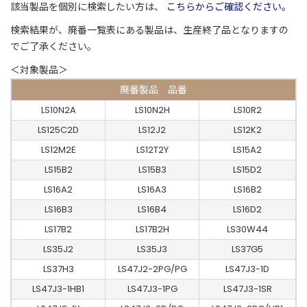
該当製品を個別に検索したい方は、
こちらからご確認ください。
検索結果が、廃番一覧表にある製品は、生産終了品となりますの
でご了承ください。
＜対象製品＞
廃番製品 品番
LS10N2A
LS10N2H
LS10R2
LS125C2D
LS12J2
LS12K2
LS12M2E
LS12T2Y
LS15A2
LS15B2
LS15B3
LS15D2
LS16A2
LS16A3
LS16B2
LS16B3
LS16B4
LS16D2
LS17B2
LS17B2H
LS30W44
LS35J2
LS35J3
LS37G5
LS37H3
LS47J2-2PG/PG
LS47J3-1D
LS47J3-1HB1
LS47J3-1PG
LS47J3-1SR