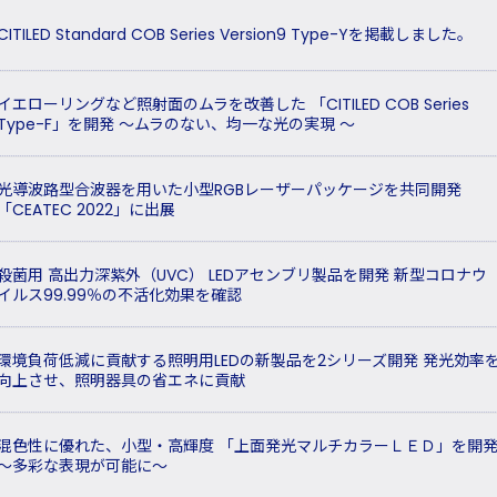
CITILED Standard COB Series Version9 Type-Yを掲載しました。
イエローリングなど照射面のムラを改善した 「CITILED COB Series
Type-F」を開発 ～ムラのない、均一な光の実現 ～
光導波路型合波器を用いた小型RGBレーザーパッケージを共同開発
「CEATEC 2022」に出展
殺菌用 高出力深紫外（UVC） LEDアセンブリ製品を開発 新型コロナウ
イルス99.99％の不活化効果を確認
環境負荷低減に貢献する照明用LEDの新製品を2シリーズ開発 発光効率
向上させ、照明器具の省エネに貢献
混色性に優れた、小型・高輝度 「上面発光マルチカラーＬＥＤ」を開
～多彩な表現が可能に～