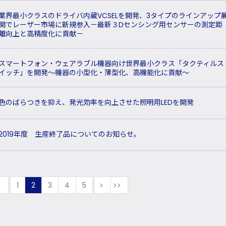
業界最小クラスのドライバ内蔵VCSELを開発、3タイプのラインアップ
開でレーザー市場に新規参入－最新３Dセンシング用センサーの測定距
離向上と高精度化に貢献－
スマートフォン・ウェアラブル機器向け世界最小クラス「タクティルス
イッチ」を開発～機器の小型化・薄型化、高機能化に貢献～
色のばらつきを抑え、発光効率を向上させた照明用LEDを開発
2019年度 生産終了品についてのお知らせ。
最初
前
1
2
3
4
5
次
最後