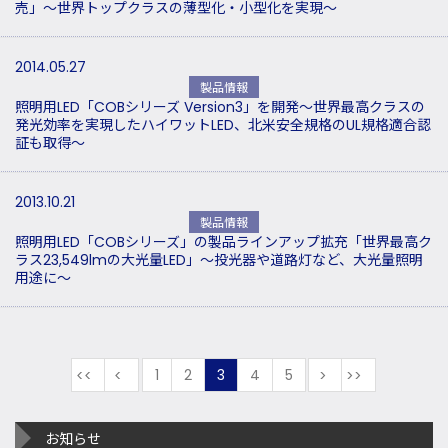
売」～世界トップクラスの薄型化・小型化を実現～
2014.05.27
製品情報
照明用LED「COBシリーズ Version3」を開発～世界最高クラスの
発光効率を実現したハイワットLED、北米安全規格のUL規格適合認
証も取得～
2013.10.21
製品情報
照明用LED「COBシリーズ」の製品ラインアップ拡充「世界最高ク
ラス23,549lmの大光量LED」～投光器や道路灯など、大光量照明
用途に～
最初
前
1
2
3
4
5
次
最後
お知らせ