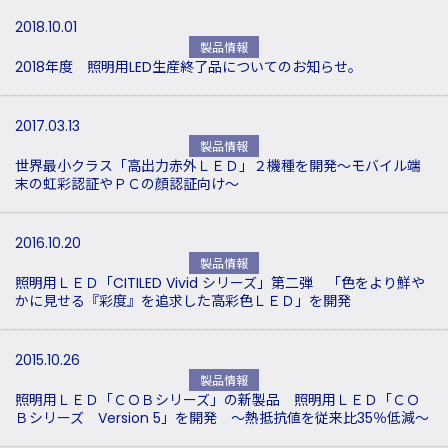
2018.10.01
製品情報
2018年度 照明用LED生産終了品についてのお知らせ。
2017.03.13
製品情報
世界最小クラス「高出力赤外ＬＥＤ」２機種を開発～モバイル端
末の虹彩認証やＰＣの顔認証向け～
2016.10.20
製品情報
照明用ＬＥＤ「CITILED Vivid シリーズ」第二弾 「色をより鮮や
かに見せる『彩度』を追求した高彩色ＬＥＤ」を開発
2015.10.26
製品情報
照明用ＬＥＤ「ＣＯＢシリーズ」の新製品 照明用ＬＥＤ「ＣＯ
Ｂシリーズ Version 5」を開発 ～熱抵抗値を従来比35％低減～