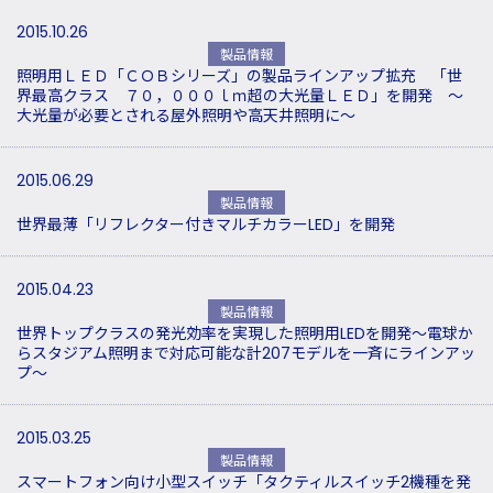
2015.10.26
製品情報
照明用ＬＥＤ「ＣＯＢシリーズ」の製品ラインアップ拡充 「世
界最高クラス ７０，０００ｌｍ超の大光量ＬＥＤ」を開発 ～
大光量が必要とされる屋外照明や高天井照明に～
2015.06.29
製品情報
世界最薄「リフレクター付きマルチカラーLED」を開発
2015.04.23
製品情報
世界トップクラスの発光効率を実現した照明用LEDを開発～電球か
らスタジアム照明まで対応可能な計207モデルを一斉にラインアッ
プ～
2015.03.25
製品情報
スマートフォン向け小型スイッチ「タクティルスイッチ2機種を発