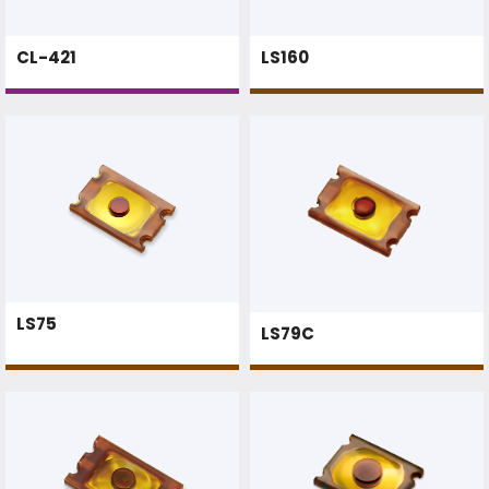
CL-421
LS160
LS75
LS79C