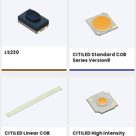
LS230
CITILED Standard COB
Series Version9
CITILED Linear COB
CITILED High Intensity