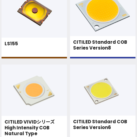
CITILED Standard COB
LS155
Series Version8
CITILED Standard COB
CITILED VIVIDシリーズ
Series Version6
High Intensity COB
Natural Type