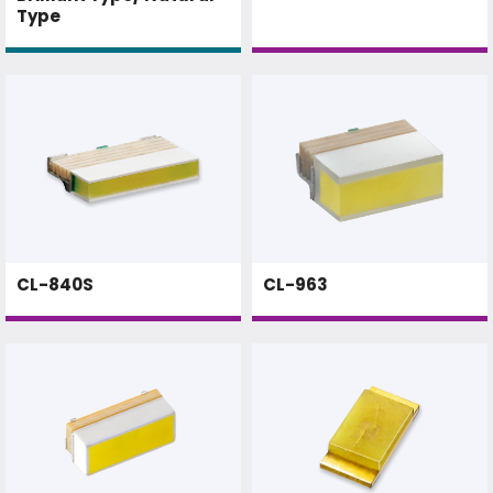
Type
CL-840S
CL-963