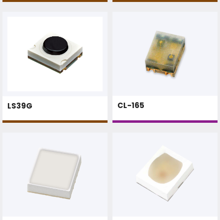
CL-165
LS39G